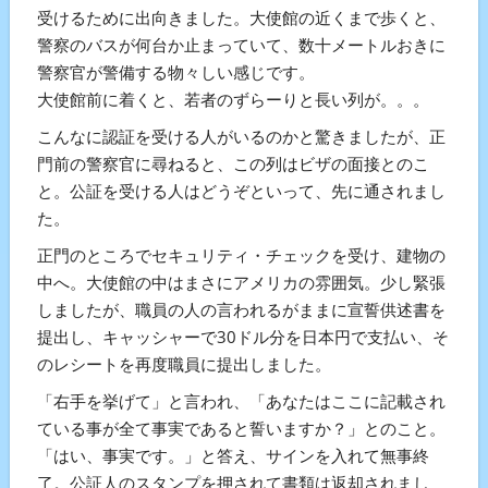
受けるために出向きました。大使館の近くまで歩くと、
警察のバスが何台か止まっていて、数十メートルおきに
警察官が警備する物々しい感じです。
大使館前に着くと、若者のずらーりと長い列が。。。
こんなに認証を受ける人がいるのかと驚きましたが、正
門前の警察官に尋ねると、この列はビザの面接とのこ
と。公証を受ける人はどうぞといって、先に通されまし
た。
正門のところでセキュリティ・チェックを受け、建物の
中へ。大使館の中はまさにアメリカの雰囲気。少し緊張
しましたが、職員の人の言われるがままに宣誓供述書を
提出し、キャッシャーで30ドル分を日本円で支払い、そ
のレシートを再度職員に提出しました。
「右手を挙げて」と言われ、「あなたはここに記載され
ている事が全て事実であると誓いますか？」とのこと。
「はい、事実です。」と答え、サインを入れて無事終
了。公証人のスタンプを押されて書類は返却されまし