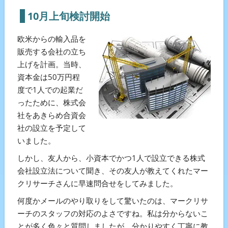
10月上旬検討開始
欧米からの輸入品を
販売する会社の立ち
上げを計画。当時、
資本金は50万円程
度で1人での起業だ
ったために、株式会
社をあきらめ合資会
社の設立を予定して
いました。
しかし、友人から、小資本でかつ1人で設立できる株式
会社設立法について聞き、その友人が教えてくれたマー
クリサーチさんに早速問合せをしてみました。
何度かメールのやり取りをして驚いたのは、マークリサ
ーチのスタッフの対応のよさですね。私は分からないこ
とが多く色々と質問しましたが、分かりやすく丁寧に教