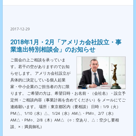
2017-12-29
2018年1月・2月「アメリカ会社設立・事
業進出特別相談会」のお知らせ
ご面会の上ご相談を承っていま
す。若干の空がありますのでお知
らせします。 アメリカ会社設立が
具体的に決定している個人起業
家・中小企業のご担当者の方に限
ります。 ご希望の方は、希望日時・お名前・（会社名）・設立予
定州・ご相談内容（事業計画を含めてください）を メールにてご
連絡願います。 場所：東京都区内（要相談） 日時：1/9（火）
PM△、1/10（水）△、1/24（水）AM△・PM○、2/7（水）
AM△・PM○、2/8（木）AM△ （○：空あり、△：空少し要相
談、×：満員御礼）