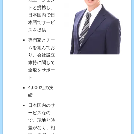
トと提携し、
日本国内で日
本語でサービ
スを提供
専門家とチー
ムを組んでお
り、会社設立
維持に関して
全般をサポー
ト
4,000社の実
績
日本国内のサ
ービスなの
で、現地と時
差がなく、相