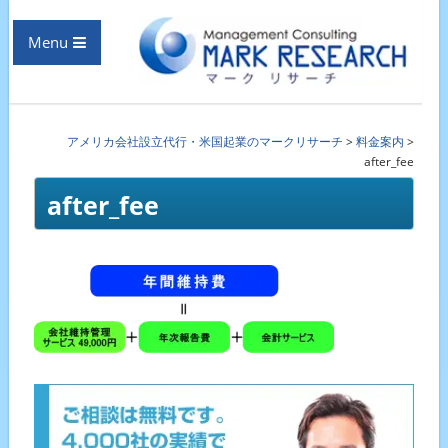
Menu
アメリカ会社設立代行・米国起業のマークリサーチ
>
料金案内
>
after_fee
after_fee