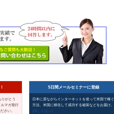
！
5日間メールセミナーに登録
ありがとう
日本に居ながらインターネットを使って米国で稼
メルマガ発行
方法、米国に移住して成功する秘策などをお届け
ください。
(詳しくは→)