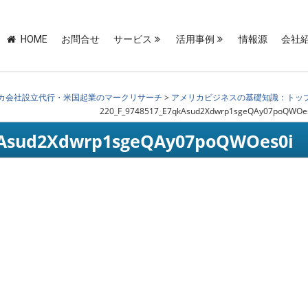
HOME
お問合せ
サービス
活用事例
情報源
会社
カ会社設立代行・米国起業のマークリサーチ
>
アメリカビジネスの基礎知識：トッ
220_F_9748517_E7qkAsud2Xdwrp1sgeQAy07poQWOe
kAsud2Xdwrp1sgeQAy07poQWOes0i