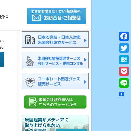
紹介
プ
>
Face
s0i
Twitt
Hate
Pocke
Line