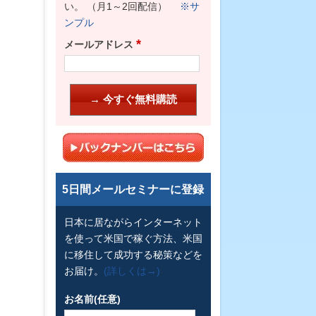
い。 （月1～2回配信）
※サ
ンプル
*
メールアドレス
5日間メールセミナーに登録
日本に居ながらインターネット
を使って米国で稼ぐ方法、米国
に移住して成功する秘策などを
お届け。
(詳しくは→)
お名前(任意)