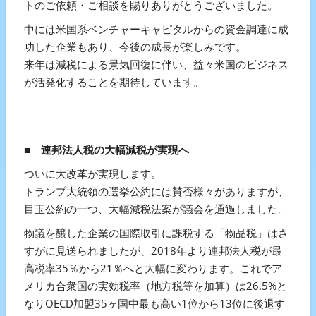
トのご依頼・ご相談を賜りありがとうございました。
中には米国系ベンチャーキャピタルからの資金調達に成
功した企業もあり、今後の成長が楽しみです。
来年は減税による景気回復に伴い、益々米国のビジネス
が活発化することを期待しています。
■
連邦法人税の大幅減税が実現へ
ついに大改革が実現します。
トランプ大統領の選挙公約には賛否様々がありますが、
目玉公約の一つ、大幅減税法案が議会を通過しました。
物議を醸した企業の国際取引に課税する「物品税」はさ
すがに見送られましたが、2018年より連邦法人税が最
高税率35％から21％へと大幅に変わります。これでア
メリカ合衆国の実効税率（地方税等を加算）は26.5%と
なりOECD加盟35ヶ国中最も高い1位から13位に後退す