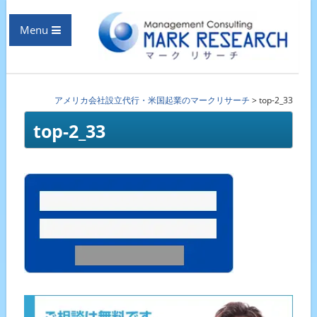
Menu
アメリカ会社設立代行・米国起業のマークリサーチ
>
top-2_33
top-2_33